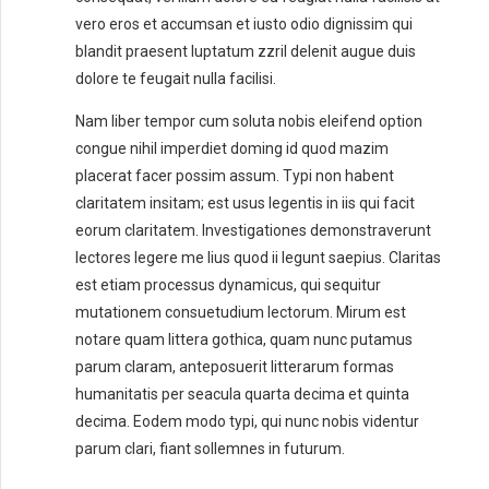
vero eros et accumsan et iusto odio dignissim qui
blandit praesent luptatum zzril delenit augue duis
dolore te feugait nulla facilisi.
Nam liber tempor cum soluta nobis eleifend option
congue nihil imperdiet doming id quod mazim
placerat facer possim assum. Typi non habent
claritatem insitam; est usus legentis in iis qui facit
eorum claritatem. Investigationes demonstraverunt
lectores legere me lius quod ii legunt saepius. Claritas
est etiam processus dynamicus, qui sequitur
mutationem consuetudium lectorum. Mirum est
notare quam littera gothica, quam nunc putamus
parum claram, anteposuerit litterarum formas
humanitatis per seacula quarta decima et quinta
decima. Eodem modo typi, qui nunc nobis videntur
parum clari, fiant sollemnes in futurum.